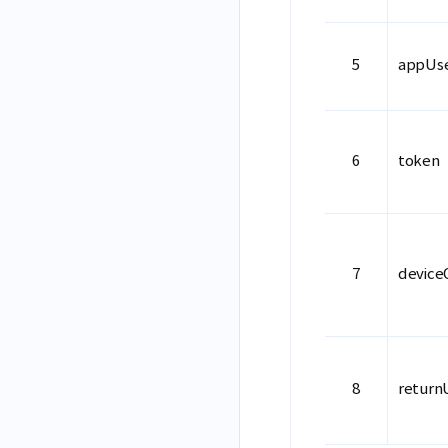
appUs
token
devic
return