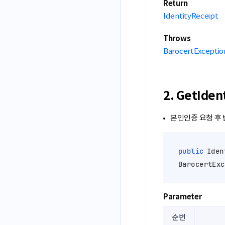
Return
IdentityReceipt
Throws
BarocertExceptio
2. GetIde
본인인증 요청 후
public
 Iden
BarocertExc
Parameter
순번