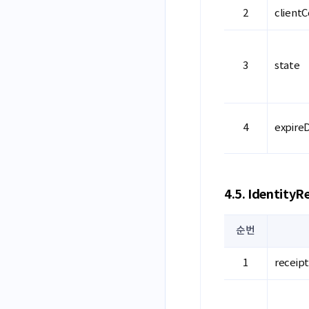
client
state
expire
4.5. IdentityR
순번
receip