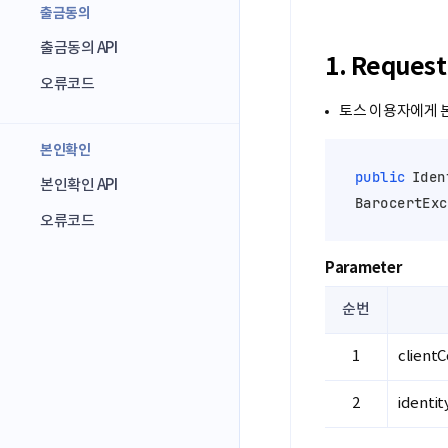
출금동의
출금동의 API
1. Reques
오류코드
토스 이용자에게 
본인확인
public
 Iden
본인확인 API
BarocertExc
오류코드
Parameter
순번
client
identit