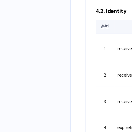
4.2. Identity
순번
receiv
receiv
receive
expireI