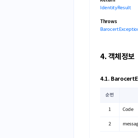
Return
IdentityResult
Throws
BarocertExceptio
4. 객체정보
4.1. Barocert
순번
Code
messa