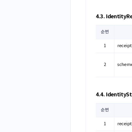
4.3. IdentityR
순번
receip
schem
4.4. IdentityS
순번
receip