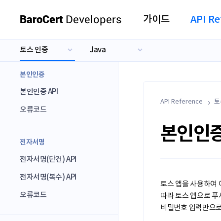
BaroCert
Developers
가이드
API Re
토스 인증
Java
카카오 인증
Java
네이버 인증
PHP
본인인증
토스 인증
.NET
본인인증 API
.NET Core
API Reference
토
오류코드
Node.js
본인인증
Python
전자서명
Ruby
전자서명(단건) API
ASP
전자서명(복수) API
토스 앱을 사용하여 
오류코드
따라 토스 앱으로 푸
비밀번호 입력만으로 