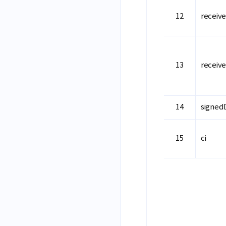
receiv
receiv
signed
ci