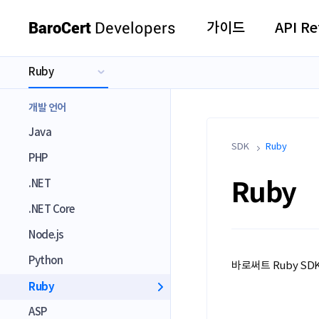
BaroCert
Developers
가이드
API Re
Ruby
Java
PHP
개발 언어
.NET
Java
.NET Core
SDK
Ruby
PHP
Node.js
Ruby
.NET
Python
.NET Core
Ruby
Node.js
ASP
Python
바로써트 Ruby SDK
Ruby
ASP