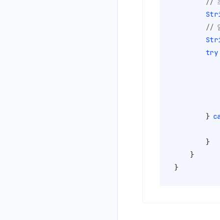
//
Str
//
Str
try
			System.out.println(decryptedCI)
		} 
c
			e.printStackTrace();
		}

	}

}