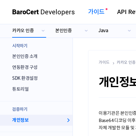
BaroCert
Developers
가이드
API Re
카카오 인증
본인인증
Java
카카오 인증
본인인증
Java
네이버 인증
전자서명
PHP
시작하기
토스 인증
출금동의
.NET
본인인증 소개
가이드
.NET Core
카카오 인증
연동환경 구성
Node.js
개인정
SDK 환경설정
Python
튜토리얼
Ruby
ASP
검증하기
이용기관은 본인인증 검
개인정보
Base64 디코딩 
자체 개발한 모듈 및