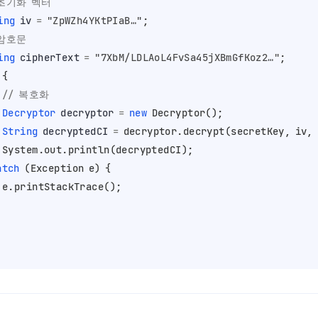
 초기화 벡터
ing
iv
=
"ZpWZh4YKtPIaB…"
;

 암호문
ing
cipherText
=
"7XbM/LDLAoL4FvSa45jXBmGfKoz2…"
;

 {

// 복호화
Decryptor
decryptor
=
new
Decryptor
();

String
decryptedCI
=
 decryptor.decrypt(secretKey, iv, 
;

atch
 (Exception e) {


