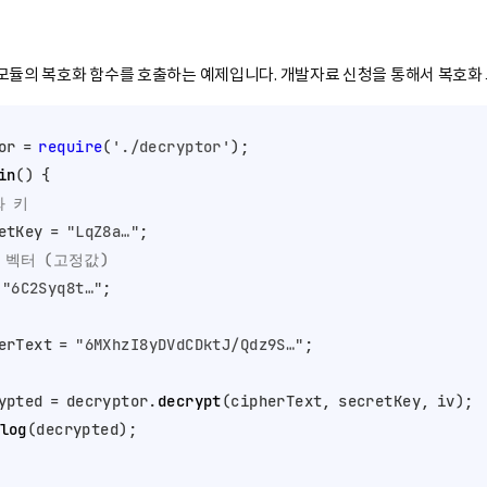
모듈의 복호화 함수를 호출하는 예제입니다. 개발자료 신청을 통해서 복호화
or = 
require
(
'./decryptor'
in
(
) {

화 키
etKey = 
"LqZ8a…"
;

 벡터 (고정값)
 
"6C2Syq8t…"
;

erText = 
"6MXhzI8yDVdCDktJ/Qdz9S…"
;

ypted = decryptor.
decrypt
(cipherText, secretKey, iv);

log
(decrypted);
