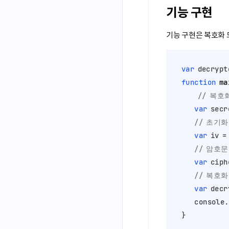
기능 구현
기능 구현은 복호화 
var
 decrypt
function
ma
// 복호
var
 secr
// 초기화
var
 iv =
// 암호문
var
 ciph
// 복호화
var
 decr
console
.
}