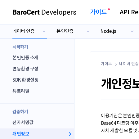
BaroCert
Developers
가이드
API Re
네이버 인증
본인인증
Node.js
카카오 인증
본인인증
Java
네이버 인증
전자서명
PHP
시작하기
토스 인증
출금동의
.NET
본인인증 소개
가이드
.NET Core
네이버 인증
연동환경 구성
Node.js
개인정
SDK 환경설정
Python
튜토리얼
Ruby
ASP
검증하기
이용기관은 본인인증 검
전자서명값
Base64 디코딩 
자체 개발한 모듈 및
개인정보