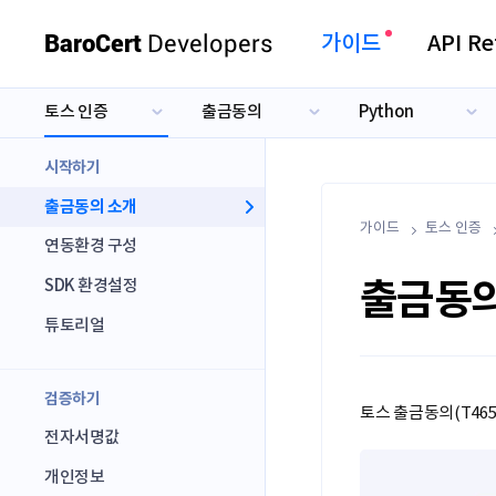
BaroCert
Developers
가이드
API Re
토스 인증
출금동의
Python
카카오 인증
본인인증
Java
네이버 인증
전자서명
PHP
시작하기
토스 인증
출금동의
.NET
출금동의 소개
본인확인
가이드
.NET Core
토스 인증
연동환경 구성
Node.js
출금동의
SDK 환경설정
Python
튜토리얼
Ruby
ASP
검증하기
토스 출금동의(T46
전자서명값
개인정보