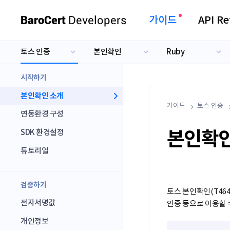
BaroCert
Developers
가이드
API Re
토스 인증
본인확인
Ruby
카카오 인증
본인인증
Java
네이버 인증
전자서명
PHP
시작하기
토스 인증
출금동의
.NET
본인확인 소개
본인확인
가이드
.NET Core
토스 인증
연동환경 구성
Node.js
본인확인
SDK 환경설정
Python
튜토리얼
Ruby
ASP
검증하기
토스 본인확인(T46
전자서명값
인증 등으로 이용할 
개인정보