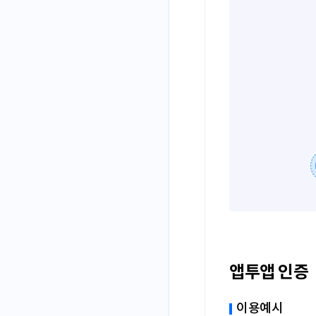
앱투앱 인증
이용예시