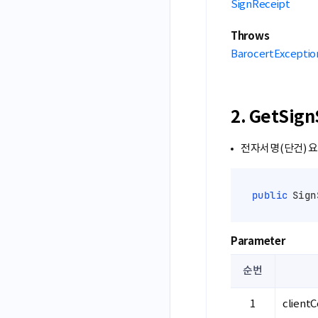
SignReceipt
Throws
BarocertExceptio
2. GetSi
전자서명(단건) 
public
 Sign
Parameter
순번
client