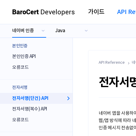
BaroCert
Developers
가이드
API Re
네이버 인증
Java
카카오 인증
Java
네이버 인증
PHP
본인인증
토스 인증
.NET
본인인증 API
.NET Core
API Reference
네
오류코드
Node.js
전자서명(
Python
전자서명
Ruby
전자서명(단건) API
ASP
전자서명(복수) API
네이버 앱을 사용하여
오류코드
웹/앱 방식에 따라 
인증 메시지 전송없이