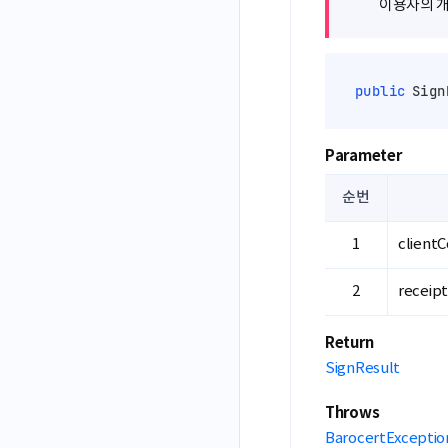
이용자의 개
public
 Sign
Parameter
순번
client
receip
Return
SignResult
Throws
BarocertExceptio