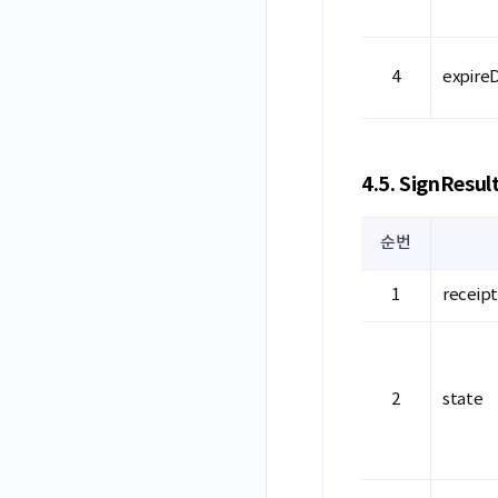
expire
4.5. SignResul
순번
receip
state