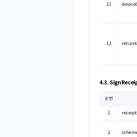
devic
return
4.3. SignRecei
순번
receip
schem