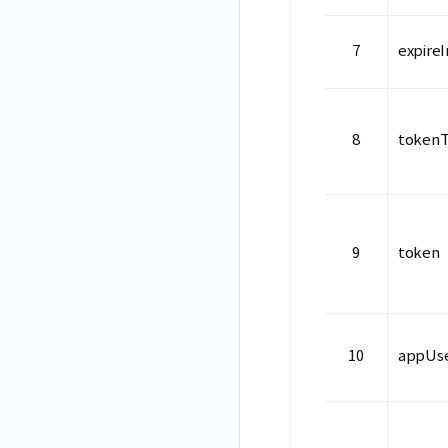
expireI
token
token
appUs