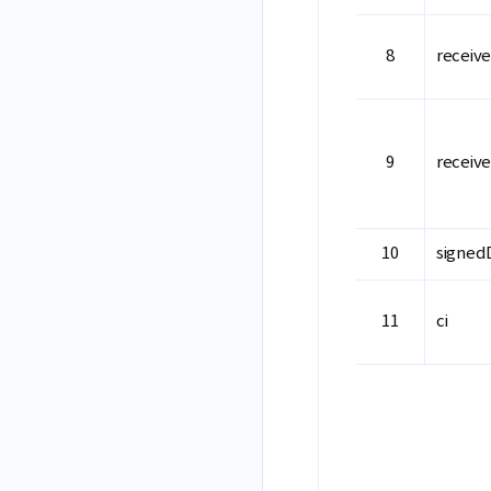
receiv
receiv
signed
ci