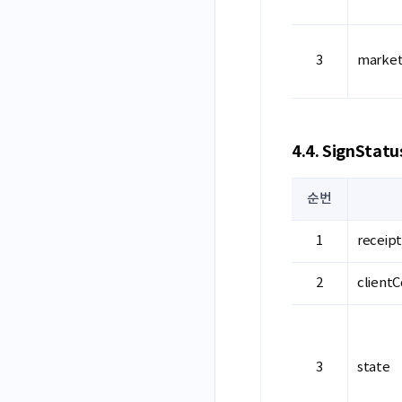
market
4.4. SignStatu
순번
receip
client
state