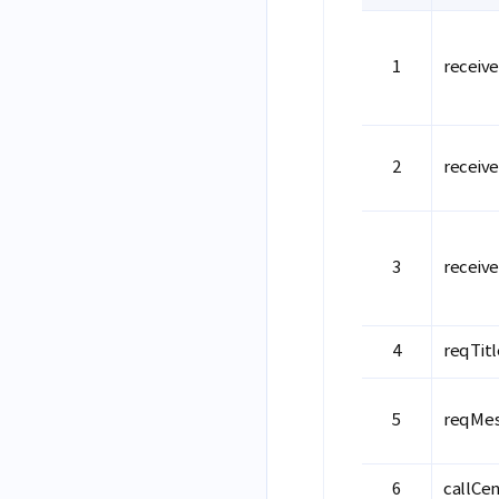
receiv
receiv
receive
reqTitl
reqMe
callCe